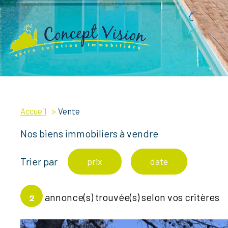
Accueil
Vente
Nos biens immobiliers à vendre
Trier par
prix
date
2
annonce(s) trouvée(s) selon vos critères