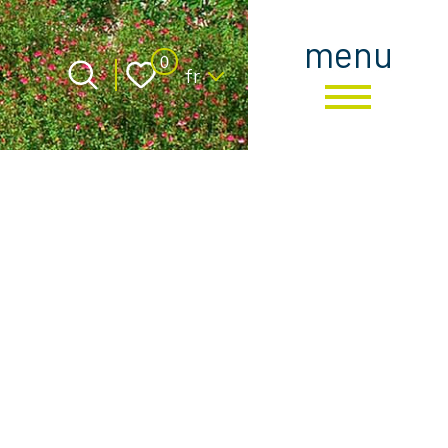
menu
Langue
0
fr