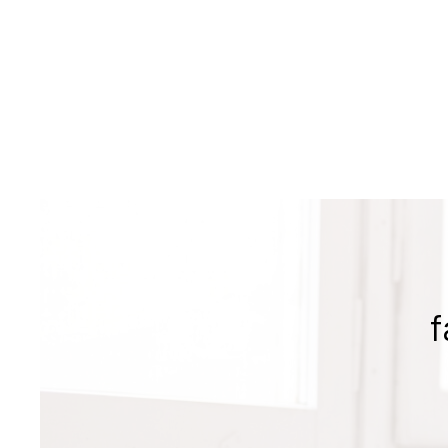
sur ce bien
f