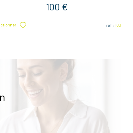
100 €
ectionner
réf :
100
en