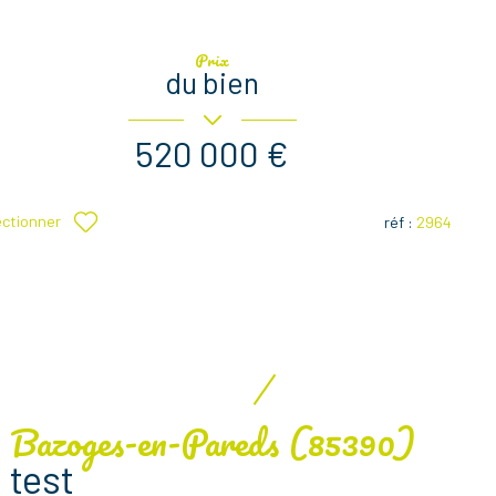
Prix
du bien
520 000 €
ectionner
réf :
2964
Bazoges-en-Pareds (85390)
test